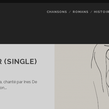
CHANSONS
ROMANS
HISTOI
 (SINGLE)
a, chanté par Ines De
on,…
OMME
NE