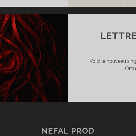
OEUR
SINGLE)
LETTRE
Voici le nouveau si
Oran
NEFAL PROD