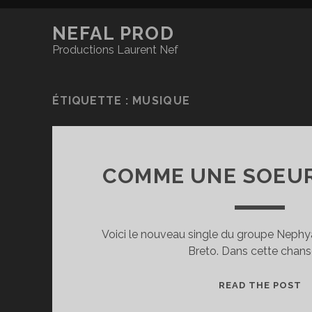
NEFAL PROD
Productions Laurent Nef
ÉTIQUETTE :
MUSIQUE
COMME UNE SOEUR
Voici le nouveau single du groupe Nephy
Breto. Dans cette chans
C
READ THE POST
U